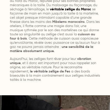
au nord du Maroc, réputée pour ses bonnes propriétés
mécaniques à la taille.
Du malaxage au façonnage, du
séchage à l’émaillage, le
véritable zellige du Maroc
se
façonne de main en main jusqu’à la taille à la marteline,
cet objet presque intimidant capable d’une grande
finesse dans les mains des
Mâalems marocains
. Dans les
ateliers, il flotte comme une magie dans l’air, une
musique rythmée par le son des martelines ce qui donne
toute sa singularité au zellige c’est aussi la
cuisson au
four à bois
. Cette méthode de cuisson aussi capricieuse
qu’envoûtante, révèle avec puissance ce qu’aucun four à
gaz ne pourra jamais atteindre :
une sensibilité de la
matière absolument unique.
Aujourd’hui, les zelliges font rêver pour leur
vibration
unique
, et il donc est important pour nous rappeler son
origine, sa véritable nature. Pour le reconnaitre
rapidement,
le véritable zellige de Fes
a des bords
biseautés à la main contrairement aux zelliges industriels
taillés à la machine.