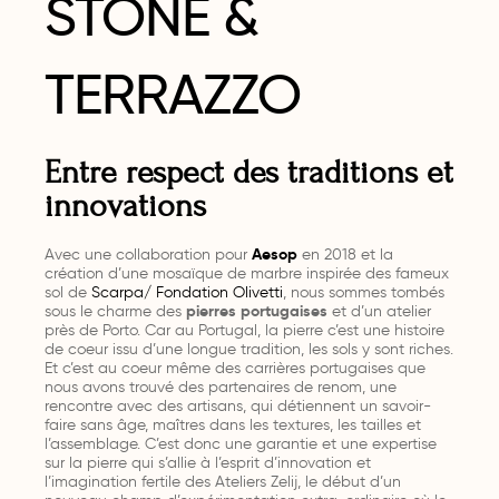
STONE &
TERRAZZO
Entre respect des traditions et
innovations
Avec une collaboration pour
Aesop
en 2018 et la
création d’une mosaïque de marbre inspirée des fameux
sol de
Scarpa/ Fondation Olivetti
, nous sommes tombés
sous le charme des
pierres portugaises
et d’un atelier
près de Porto. Car au Portugal, la pierre c’est une histoire
de coeur issu d’une longue tradition, les sols y sont riches.
Et c’est au coeur même des carrières portugaises que
nous avons trouvé des partenaires de renom, une
rencontre avec des artisans, qui détiennent un savoir-
faire sans âge, maîtres dans les textures, les tailles et
l’assemblage. C’est donc une garantie et une expertise
sur la pierre qui s’allie à l’esprit d’innovation et
l’imagination fertile des Ateliers Zelij, le début d’un