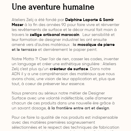
Une aventure humaine
Ateliers Zelij a été fondé par
Delphine Laporte & Samir
Mazer
à la fin des années 90 pour faire vivre et réinventer
les revêtements de surface et le décor mural fait main à
travers le
zellige artisanal marocain
. Leur sensibilité et
leur formation de designer industriel les ont ensuite
amené vers d’autres matériaux :
la
mosaïque de pierre
et le terrazzo
et dernièrement le papier peint.
Notre Motto ?! Oser l’air de rien, casser les codes, inventer
un language et créer une esthétique singulière : Ateliers
Zelij c’est plus qu’un
créateur de surface
. Dans notre
ADN il y a une compréhension des matériaux que nous
avons choisi, une vision de leur application et, plus que
tout, à coeur de préserver leur essence.
Nous prenons au sérieux notre métier de Designer
Surface avec une volonté indéfectible, celle d’amener
chacun de ces produits dans une nouvelle ère grâce à
un savant dosage,
à la frontière entre art et design
.
Pour ce faire la qualité de nos produits est indispensable
avec des matières premières soigneusement
sélectionnées et le respect des techniques de fabrication