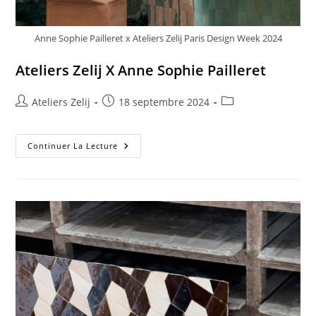
Anne Sophie Pailleret x Ateliers Zelij Paris Design Week 2024
Ateliers Zelij X Anne Sophie Pailleret
Auteur/autrice
Publication
Post
Ateliers Zelij
18 septembre 2024
de
publiée :
category:
la
publication :
Ateliers
Continuer La Lecture
Zelij
X
Anne
Sophie
Pailleret