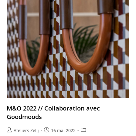
M&O 2022 // Collaboration avec
Goodmoods
Auteur/autrice
Publication
Post
Ateliers Zelij
16 mai 2022