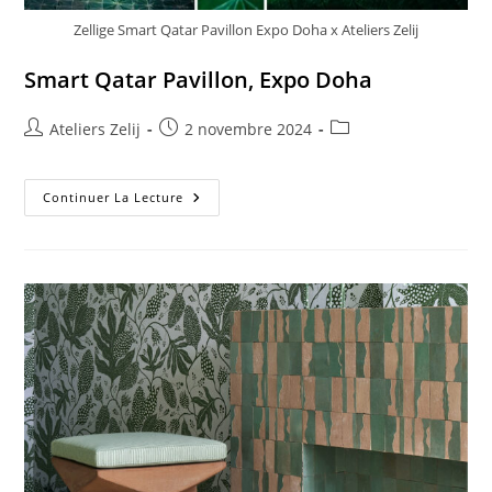
Zellige Smart Qatar Pavillon Expo Doha x Ateliers Zelij
Smart Qatar Pavillon, Expo Doha
Auteur/autrice
Publication
Post
Ateliers Zelij
2 novembre 2024
de
publiée :
category:
la
publication :
Smart
Continuer La Lecture
Qatar
Pavillon,
Expo
Doha