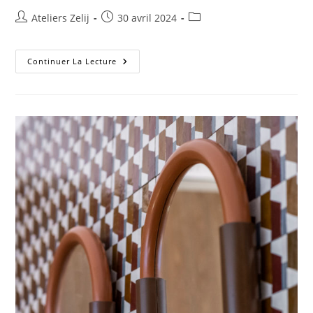
Auteur/autrice
Publication
Post
Ateliers Zelij
30 avril 2024
de
publiée :
category:
la
publication :
Shimenawa
Continuer La Lecture
Ombre
X
Ateliers
Zelij