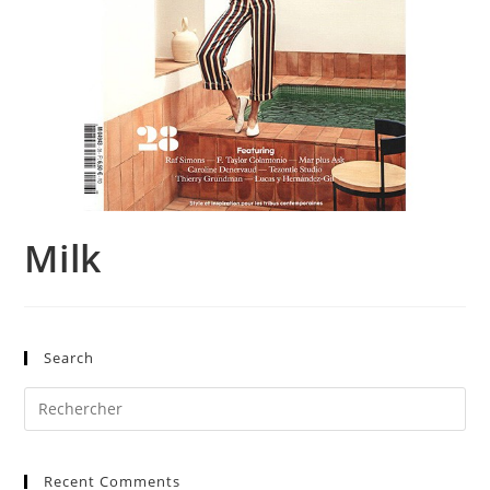
Milk
Search
Pre
Es
to
Recent Comments
clo