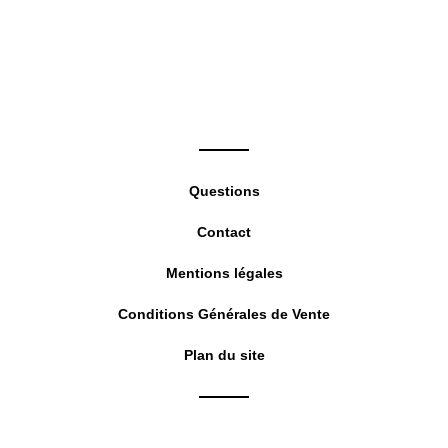
the
sea
pan
Questions
Contact
Mentions légales
Conditions Générales de Vente
Plan du site