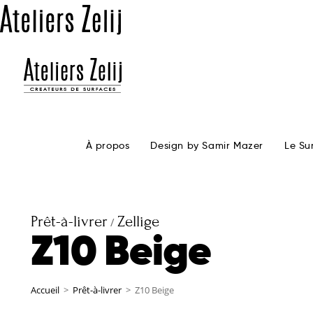
À propos
Design by Samir Mazer
Le Su
Prêt-à-livrer
Zellige
/
Z10 Beige
Accueil
>
Prêt-à-livrer
>
Z10 Beige