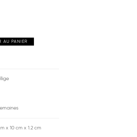
 AU PANIER
llige
semaines
cm x
10 cm x
1.2 cm