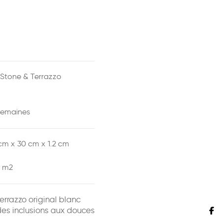
Stone & Terrazzo
semaines
cm x
30 cm x
1.2 cm
 m2
errazzo original blanc
es inclusions aux douces