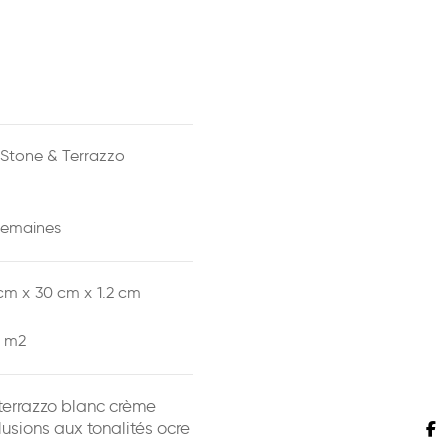
Stone & Terrazzo
semaines
cm x
30 cm x
1.2 cm
 m2
terrazzo blanc crème
usions aux tonalités ocre