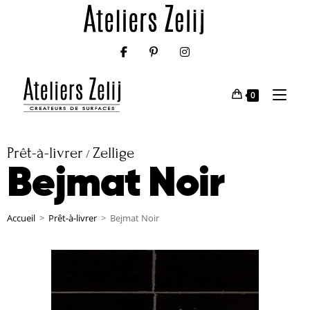
0
Prêt-à-livrer
Zellige
/
Bejmat Noir
Accueil
>
Prêt-à-livrer
>
Bejmat Noir