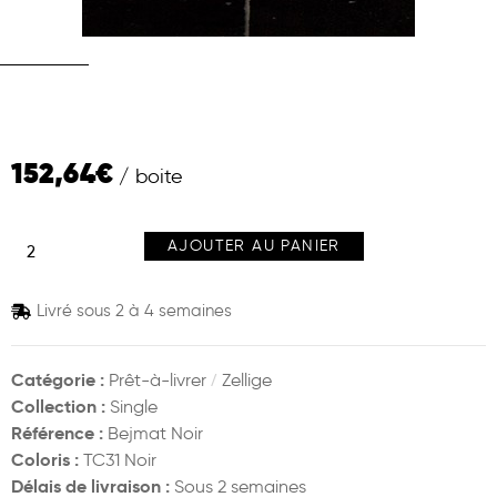
152,64
€
AJOUTER AU PANIER
Livré sous 2 à 4 semaines
Catégorie :
/
Prêt-à-livrer
Zellige
Collection :
Single
Référence :
Bejmat Noir
Coloris :
TC31 Noir
Délais de livraison :
Sous 2 semaines