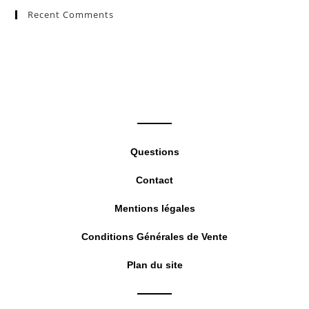
Recent Comments
clo
the
sea
pan
Questions
Contact
Mentions légales
Conditions Générales de Vente
Plan du site