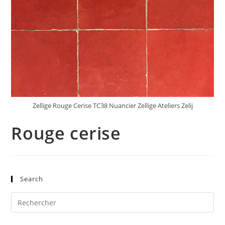
Zellige Rouge Cerise TC38 Nuancier Zellige Ateliers Zelij
Rouge cerise
Search
Pre
Es
to