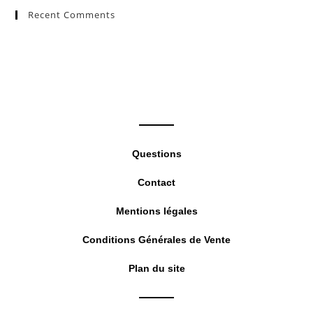
Recent Comments
clo
the
sea
pan
Questions
Contact
Mentions légales
Conditions Générales de Vente
Plan du site