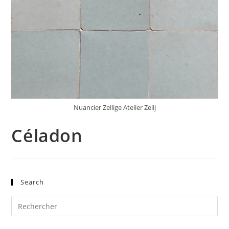
Nuancier Zellige Atelier Zelij
Céladon
Search
Pre
Es
to