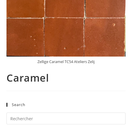
Zellige Caramel TC54 Ateliers Zelij
Caramel
Search
Pre
Es
to