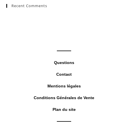
Recent Comments
clo
the
sea
pan
Questions
Contact
Mentions légales
Conditions Générales de Vente
Plan du site