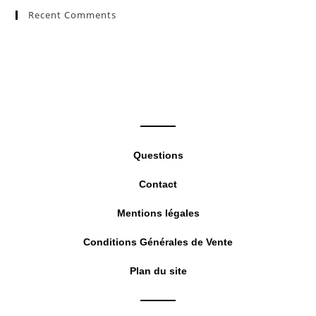
Recent Comments
clo
the
sea
pan
Questions
Contact
Mentions légales
Conditions Générales de Vente
Plan du site