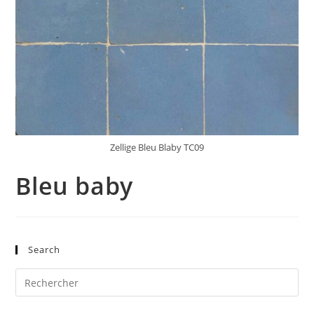
Zellige Bleu Blaby TC09
Bleu baby
Search
Pre
Es
to