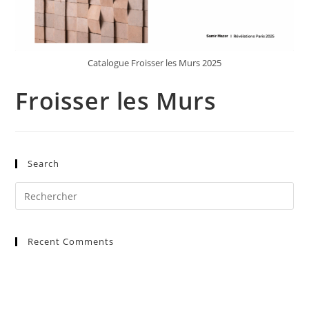
Catalogue Froisser les Murs 2025
Froisser les Murs
Search
Pre
Es
to
Recent Comments
clo
the
sea
pan