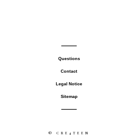
the
sea
pan
Questions
Contact
Legal Notice
Sitemap
©
CRE4TEEN