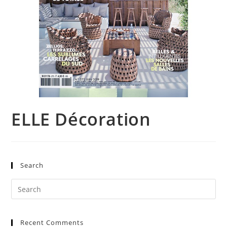
ELLE Décoration
Search
Pre
Es
to
Recent Comments
clo